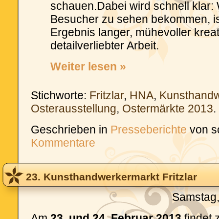
schauen.Dabei wird schnell klar:
Besucher zu sehen bekommen, is
Ergebnis langer, mühevoller krea
detailverliebter Arbeit.
Weiter lesen »
Stichworte:
Fritzlar
,
HNA
,
Kunsthandw
Osterausstellung
,
Ostermärkte 2013
.
Geschrieben in
Presseberichte
von s
Kommentare
23. Kunsthandwerkermarkt Fritzlar
Samstag,
Am
23. und 24. Februar 2013
findet 