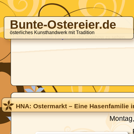
Bunte-Ostereier.de
österliches Kunsthandwerk mit Tradition
Lade Dir den Flash Player
um die Diashow zu sehen.
HNA: Ostermarkt – Eine Hasenfamilie i
Montag,