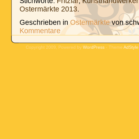
Stichworte:
Fritzlar
,
Kunsthandwerker
Ostermärkte 2013
.
Geschrieben in
Ostermärkte
von sch
Kommentare
Copyright 2009, Powered by
WordPress
- Theme
AdStyle