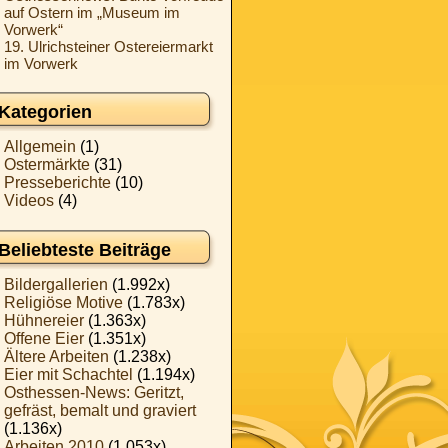
auf Ostern im „Museum im
Vorwerk“
19. Ulrichsteiner Ostereiermarkt
im Vorwerk
Kategorien
Allgemein
(1)
Ostermärkte
(31)
Presseberichte
(10)
Videos
(4)
Beliebteste Beiträge
Bildergallerien
(1.992x)
Religiöse Motive
(1.783x)
Hühnereier
(1.363x)
Offene Eier
(1.351x)
Ältere Arbeiten
(1.238x)
Eier mit Schachtel
(1.194x)
Osthessen-News: Geritzt,
gefräst, bemalt und graviert
(1.136x)
Arbeiten 2010
(1.053x)