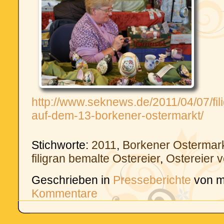
http://www.seknews.de/2011/04/07/fil
auf-dem-13-borkener-ostermarkt/
Stichworte:
2011
,
Borkener Ostermar
filigran bemalte Ostereier
,
Ostereier v
Geschrieben in
Presseberichte
von m
Kommentare