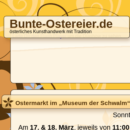
Bunte-Ostereier.de
österliches Kunsthandwerk mit Tradition
Lade Dir den Flash Player
um die Diashow zu sehen.
Ostermarkt im „Museum der Schwalm“ 
Sonnt
Am
17. & 18. März
, jeweils von
11:00