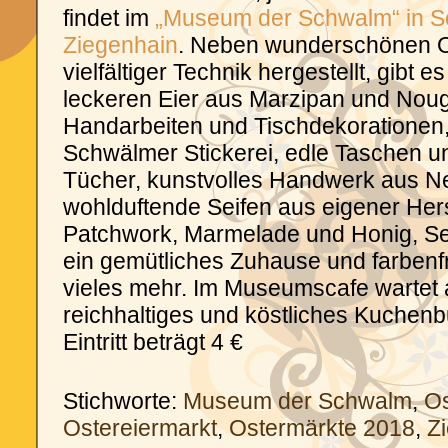
findet im
„Museum der Schwalm“ in S
Ziegenhain
. Neben wunderschönen Os
vielfältiger Technik hergestellt, gibt e
leckeren Eier aus Marzipan und Nouga
Handarbeiten und Tischdekorationen
Schwälmer Stickerei, edle Taschen un
Tücher, kunstvolles Handwerk aus Ne
wohlduftende Seifen aus eigener Hers
Patchwork, Marmelade und Honig, Se
ein gemütliches Zuhause und farben
vieles mehr. Im Museumscafe wartet 
reichhaltiges und köstliches Kuchenbu
Eintritt beträgt 4 €
Stichworte:
Museum der Schwalm
,
Os
Ostereiermarkt
,
Ostermärkte 2018
,
Z