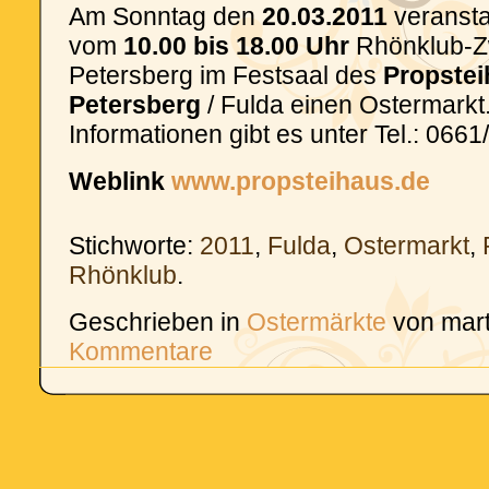
Am Sonntag den
20.03.2011
veranstal
vom
10.00 bis 18.00 Uhr
Rhönklub-Z
Petersberg im Festsaal des
Propstei
Petersberg
/ Fulda einen Ostermarkt
Informationen gibt es unter Tel.: 066
Weblink
www.propsteihaus.de
Stichworte:
2011
,
Fulda
,
Ostermarkt
,
Rhönklub
.
Geschrieben in
Ostermärkte
von mar
Kommentare