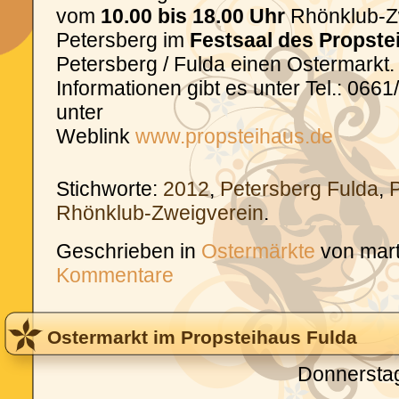
vom
10.00 bis 18.00 Uhr
Rhönklub-Z
Petersberg im
Festsaal des Propste
Petersberg / Fulda einen Ostermarkt.
Informationen gibt es unter Tel.: 066
unter
Weblink
www.propsteihaus.de
Stichworte:
2012
,
Petersberg Fulda
,
Rhönklub-Zweigverein
.
Geschrieben in
Ostermärkte
von mar
Kommentare
Ostermarkt im Propsteihaus Fulda
Donnerstag