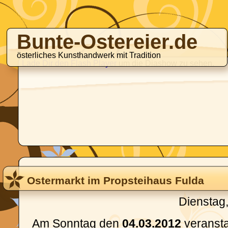
Bunte-Ostereier.de
österliches Kunsthandwerk mit Tradition
Lade Dir den Flash Player
um die Diashow zu sehen.
Ostermarkt im Propsteihaus Fulda
Dienstag
Am Sonntag den
04.03.2012
veranstal