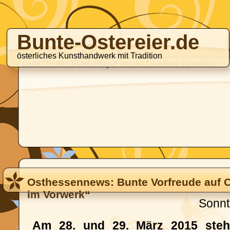
Bunte-Ostereier.de
österliches Kunsthandwerk mit Tradition
Lade Dir den Flash Player
um die Diashow zu sehen.
Osthessennews: Bunte Vorfreude auf 
im Vorwerk“
Sonnt
Am 28. und 29. März 2015 steht