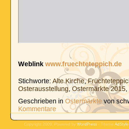
Weblink
www.fruechteteppich.de
Stichworte:
Alte Kirche
,
Früchteteppic
Osterausstellung
,
Ostermärkte 2015
,
Geschrieben in
Ostermärkte
von sch
Kommentare
Copyright 2009, Powered by
WordPress
- Theme
AdStyle