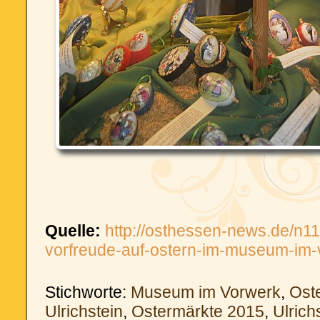
Quelle:
http://osthessen-news.de/n1
vorfreude-auf-ostern-im-museum-im-
Stichworte:
Museum im Vorwerk
,
Ost
Ulrichstein
,
Ostermärkte 2015
,
Ulrich