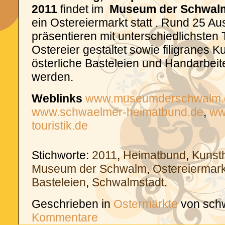
2011
findet im
Museum der Schwal
ein Ostereiermarkt statt . Rund 25 Aus
präsentieren mit unterschiedlichsten
Ostereier gestaltet sowie filigranes 
österliche Basteleien und Handarbeite
werden.
Weblinks
www.museumderschwalm.
www.schwaelmer-heimatbund.de
,
ww
touristik.de
Stichworte:
2011
,
Heimatbund
,
Kunst
Museum der Schwalm
,
Ostereiermark
Basteleien
,
Schwalmstadt
.
Geschrieben in
Ostermärkte
von sch
Kommentare