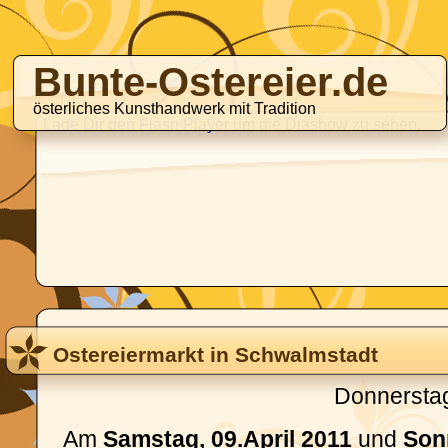
Bunte-Ostereier.de
österliches Kunsthandwerk mit Tradition
Lade Dir den Flash Player
um die Diashow zu sehen.
Ostereiermarkt in Schwalmstadt
Donnerstag
Am
Samstag, 09.April 2011
und
Sonn