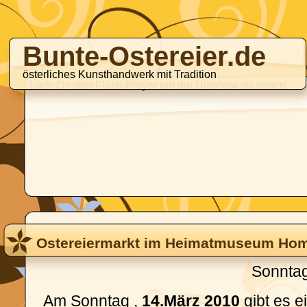
Bunte-Ostereier.de
österliches Kunsthandwerk mit Tradition
Lade Dir den Flash Player
um die Diashow zu sehen.
Ostereiermarkt im Heimatmuseum Hom
Sonntag
Am Sonntag ,
14.März 2010
gibt es e