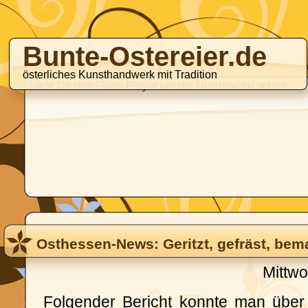
Bunte-Ostereier.de
österliches Kunsthandwerk mit Tradition
Lade Dir den Flash Player
um die Diashow zu sehen.
Osthessen-News: Geritzt, gefräst, bema
Mittwo
Folgender Bericht konnte man über 