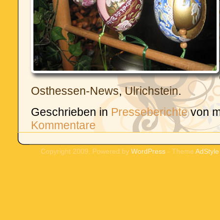
Osthessen-News
,
Ulrichstein
.
Geschrieben in
Presseberichte
von m
Kommentare
Copyright 2009, Powered by
WordPress
- Theme
AdStyle