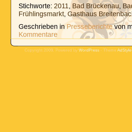
Stichworte:
2011
,
Bad Brückenau
,
Bad
Frühlingsmarkt
,
Gasthaus Breitenbac
Geschrieben in
Presseberichte
von m
Kommentare
Copyright 2009, Powered by
WordPress
- Theme
AdStyle